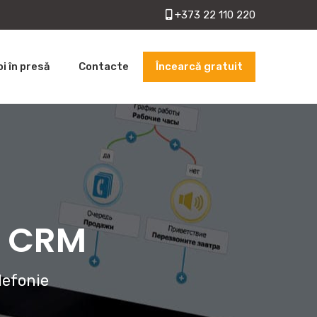
+373 22 110 220
Încearcă gratuit
oi în presă
Contacte
cu CRM
lefonie