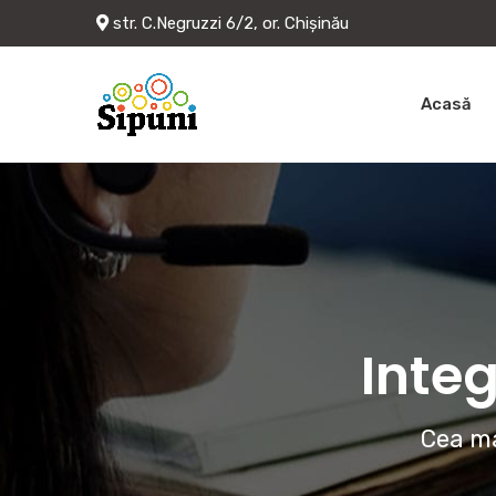
str. C.Negruzzi 6/2, or. Chișinău
Acasă
Integ
Cea ma