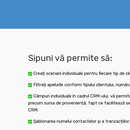
Sipuni vă permite să:
Creați scenarii individuale pentru fiecare tip de cl
Filtrați apelurile conform tipului clientului, numă
Câmpuri individuale în cadrul CRM-ului, vă permit
precum sursa de proveniență, fapt ce facilitează seg
CRM.
Șablonarea numelui contactelor și a tranzacțiilor.