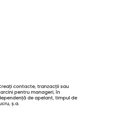
Creați contacte, tranzacții sau
sarcini pentru manageri, în
dependență de apelant, timpul de
ucru, ș.a.