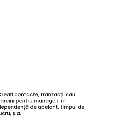
Creați contacte, tranzacții sau
sarcini pentru manageri, în
dependență de apelant, timpul de
ucru, ș.a.