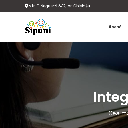
str. C.Negruzzi 6/2, or. Chișinău
Acasă
Integ
Cea ma