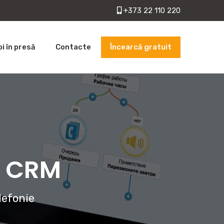
+373 22 110 220
Încearcă gratuit
oi în presă
Contacte
cu CRM
lefonie