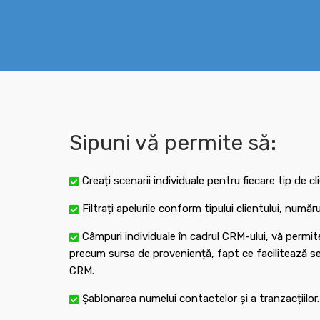
Sipuni vă permite să:
Creați scenarii individuale pentru fiecare tip de cl
Filtrați apelurile conform tipului clientului, numă
Câmpuri individuale în cadrul CRM-ului, vă permit
precum sursa de proveniență, fapt ce facilitează seg
CRM.
Șablonarea numelui contactelor și a tranzacțiilor.