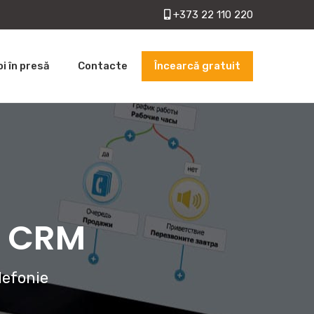
+373 22 110 220
Încearcă gratuit
oi în presă
Contacte
cu CRM
lefonie