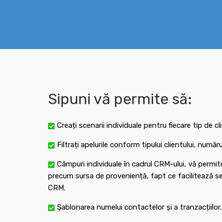
Sipuni vă permite să:
Creați scenarii individuale pentru fiecare tip de cl
Filtrați apelurile conform tipului clientului, numă
Câmpuri individuale în cadrul CRM-ului, vă permit
precum sursa de proveniență, fapt ce facilitează seg
CRM.
Șablonarea numelui contactelor și a tranzacțiilor.