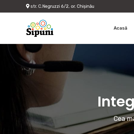
str. C.Negruzzi 6/2, or. Chișinău
Acasă
Integ
Cea ma