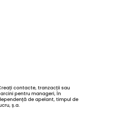
Creați contacte, tranzacții sau
sarcini pentru manageri, în
dependență de apelant, timpul de
ucru, ș.a.