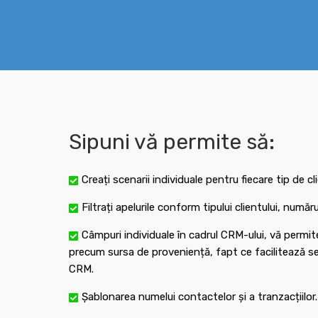
Sipuni vă permite să:
Creați scenarii individuale pentru fiecare tip de cl
Filtrați apelurile conform tipului clientului, numă
Câmpuri individuale în cadrul CRM-ului, vă permit
precum sursa de proveniență, fapt ce facilitează seg
CRM.
Șablonarea numelui contactelor și a tranzacțiilor.