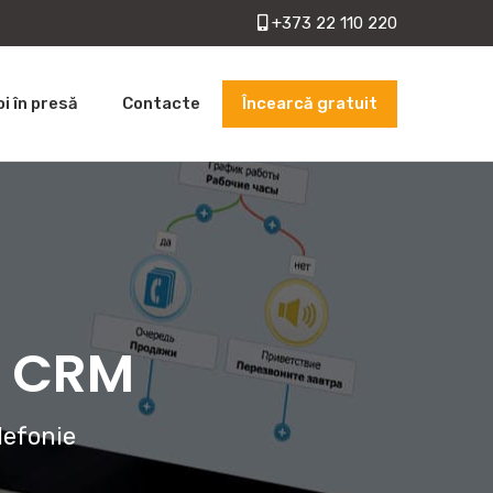
+373 22 110 220
Încearcă gratuit
oi în presă
Contacte
cu CRM
lefonie