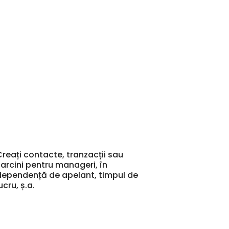
Creați contacte, tranzacții sau
sarcini pentru manageri, în
dependență de apelant, timpul de
ucru, ș.a.