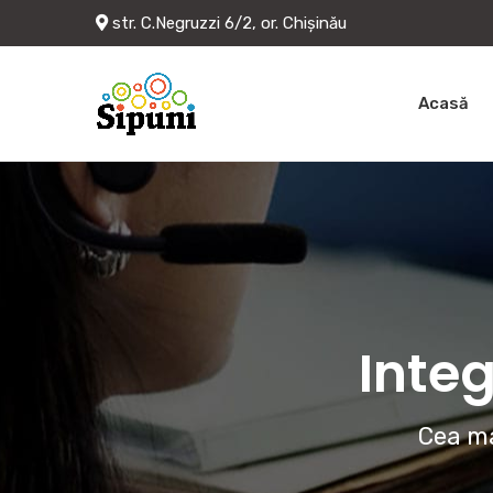
str. C.Negruzzi 6/2, or. Chișinău
Acasă
Integ
Cea ma