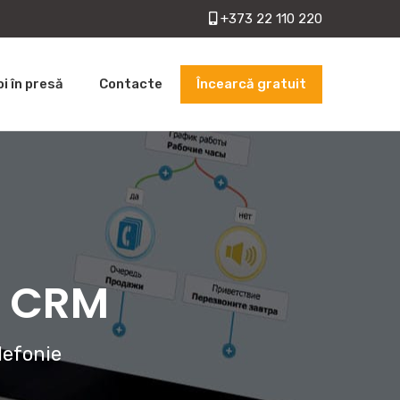
+373 22 110 220
Încearcă gratuit
oi în presă
Contacte
cu CRM
lefonie