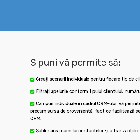
Sipuni vă permite să:
Creați scenarii individuale pentru fiecare tip de cl
Filtrați apelurile conform tipului clientului, numă
Câmpuri individuale în cadrul CRM-ului, vă permit
precum sursa de proveniență, fapt ce facilitează seg
CRM.
Șablonarea numelui contactelor și a tranzacțiilor.