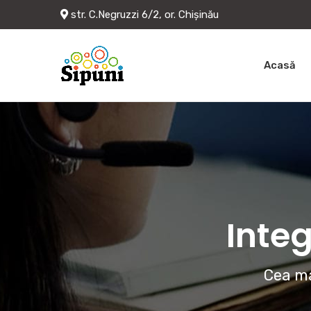
str. C.Negruzzi 6/2, or. Chișinău
Acasă
Integ
Cea ma