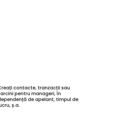
Creați contacte, tranzacții sau
sarcini pentru manageri, în
dependență de apelant, timpul de
ucru, ș.a.