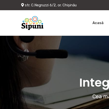
str. C.Negruzzi 6/2, or. Chișinău
Acasă
Integ
Cea ma