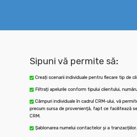
Sipuni vă permite să:
Creați scenarii individuale pentru fiecare tip de cl
Filtrați apelurile conform tipului clientului, numă
Câmpuri individuale în cadrul CRM-ului, vă permit
precum sursa de proveniență, fapt ce facilitează seg
CRM.
Șablonarea numelui contactelor și a tranzacțiilor.