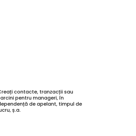
Creați contacte, tranzacții sau
sarcini pentru manageri, în
dependență de apelant, timpul de
ucru, ș.a.