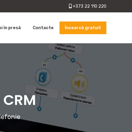
+373 22 110 220
Încearcă gratuit
oi în presă
Contacte
cu CRM
lefonie