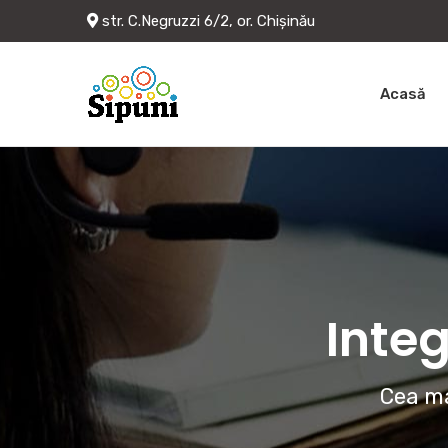
str. C.Negruzzi 6/2, or. Chișinău
Acasă
Integ
Cea ma