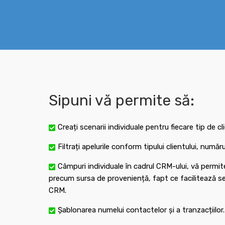
Sipuni vă permite să:
Creați scenarii individuale pentru fiecare tip de cl
Filtrați apelurile conform tipului clientului, numă
Câmpuri individuale în cadrul CRM-ului, vă permit
precum sursa de proveniență, fapt ce facilitează seg
CRM.
Șablonarea numelui contactelor și a tranzacțiilor.