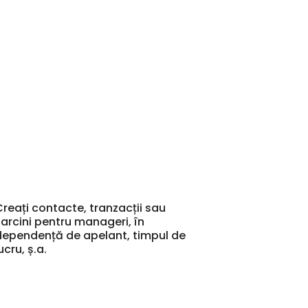
Creați contacte, tranzacții sau
sarcini pentru manageri, în
dependență de apelant, timpul de
ucru, ș.a.