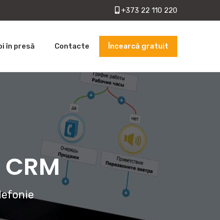
+373 22 110 220
Încearcă gratuit
oi în presă
Contacte
cu CRM
lefonie