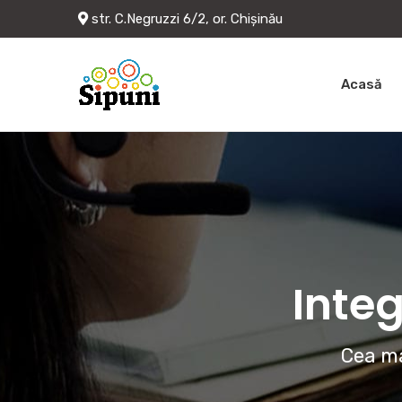
str. C.Negruzzi 6/2, or. Chișinău
Acasă
Integ
Cea ma