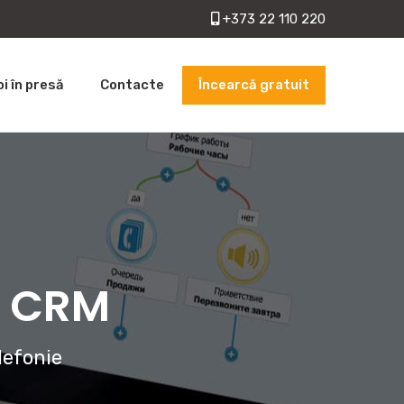
+373 22 110 220
Încearcă gratuit
oi în presă
Contacte
cu CRM
lefonie