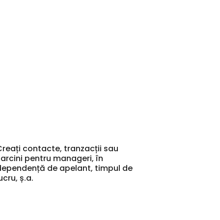
Creați contacte, tranzacții sau
sarcini pentru manageri, în
dependență de apelant, timpul de
ucru, ș.a.