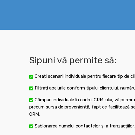
Sipuni vă permite să:
Creați scenarii individuale pentru fiecare tip de cl
Filtrați apelurile conform tipului clientului, numă
Câmpuri individuale în cadrul CRM-ului, vă permit
precum sursa de proveniență, fapt ce facilitează seg
CRM.
Șablonarea numelui contactelor și a tranzacțiilor.