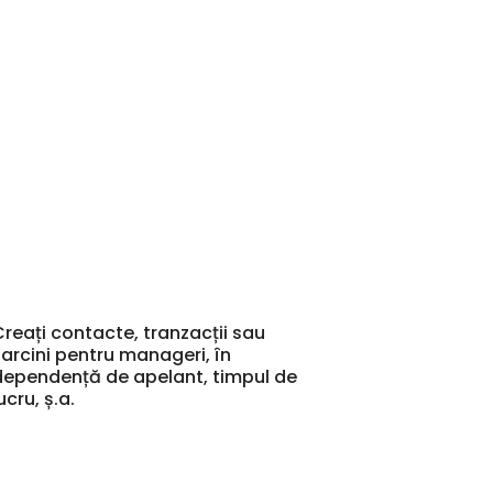
Creați contacte, tranzacții sau
sarcini pentru manageri, în
dependență de apelant, timpul de
ucru, ș.a.