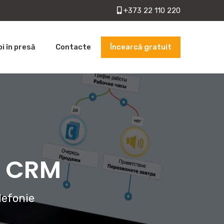
+373 22 110 220
Încearcă gratuit
oi în presă
Contacte
cu CRM
lefonie