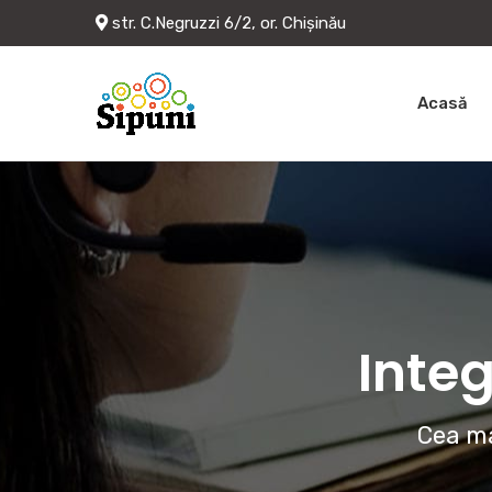
str. C.Negruzzi 6/2, or. Chișinău
Acasă
Integ
Cea ma