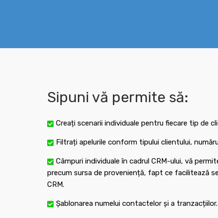
Sipuni vă permite să:
Creați scenarii individuale pentru fiecare tip de cl
Filtrați apelurile conform tipului clientului, numă
Câmpuri individuale în cadrul CRM-ului, vă permit
precum sursa de proveniență, fapt ce facilitează seg
CRM.
Șablonarea numelui contactelor și a tranzacțiilor.