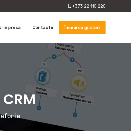
+373 22 110 220
Încearcă gratuit
oi în presă
Contacte
cu CRM
lefonie