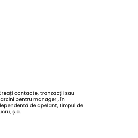
Creați contacte, tranzacții sau
sarcini pentru manageri, în
dependență de apelant, timpul de
ucru, ș.a.