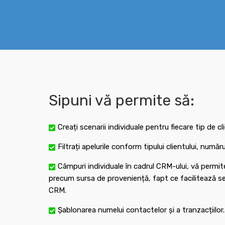
Sipuni vă permite să:
Creați scenarii individuale pentru fiecare tip de cl
Filtrați apelurile conform tipului clientului, numă
Câmpuri individuale în cadrul CRM-ului, vă permit
precum sursa de proveniență, fapt ce facilitează seg
CRM.
Șablonarea numelui contactelor și a tranzacțiilor.