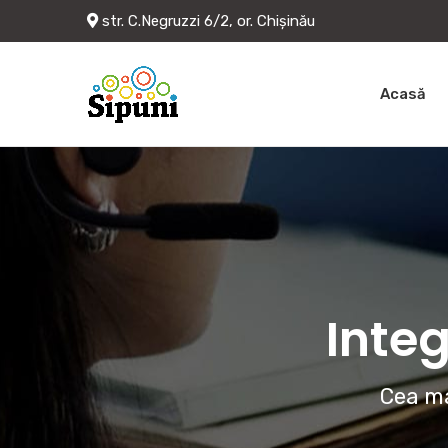
str. C.Negruzzi 6/2, or. Chișinău
Acasă
Integ
Cea ma