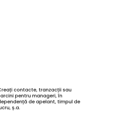
Creați contacte, tranzacții sau
sarcini pentru manageri, în
dependență de apelant, timpul de
ucru, ș.a.