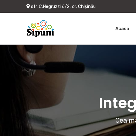
str. C.Negruzzi 6/2, or. Chișinău
Acasă
Integ
Cea ma