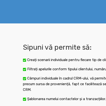
Sipuni vă permite să:
Creați scenarii individuale pentru fiecare tip de cl
Filtrați apelurile conform tipului clientului, numă
Câmpuri individuale în cadrul CRM-ului, vă permit
precum sursa de proveniență, fapt ce facilitează seg
CRM.
Șablonarea numelui contactelor și a tranzacțiilor.