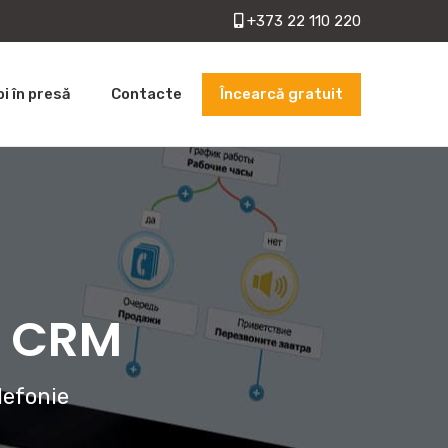
+373 22 110 220
Încearcă gratuit
oi în presă
Contacte
cu CRM
lefonie